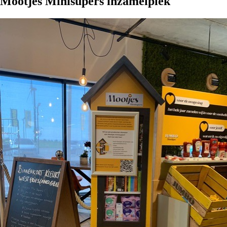
Mootjes Minisupers inzamelplek