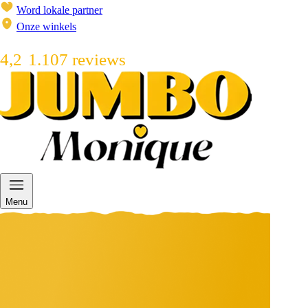
Word lokale partner
Onze winkels
4,2
1.107 reviews
Menu