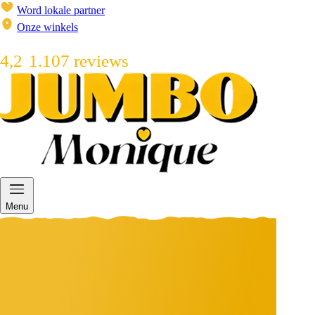
Word lokale partner
Onze winkels
4,2
1.107 reviews
Menu