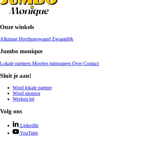
Onze winkels
Alkmaar
Heerhugowaard
Zwaagdijk
Jumbo monique
Lokale partners
Mootjes minisupers
Over
Contact
Sluit je aan!
Word lokale partner
Word sponsor
Werken bij
Volg ons
LinkedIn
YouTube