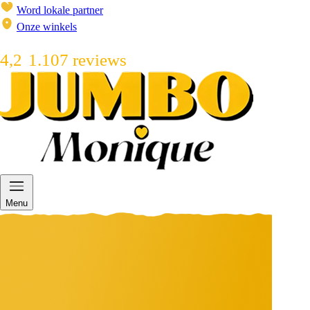
Word lokale partner
Onze winkels
4,2
1.107 reviews
Menu