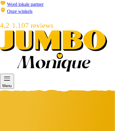
Word lokale partner
Onze winkels
4,2
1.107 reviews
Menu